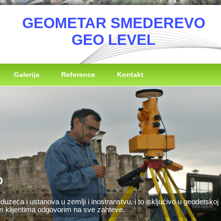
GEOMETAR SMEDEREVO
GEO LEVEL
Galerija
Reference
Kontakt
O
duzeća i ustanova u zemlji i inostranstvu, i to iskljućivo u geodetsko
m klijentima odgovorim na sve zahteve.