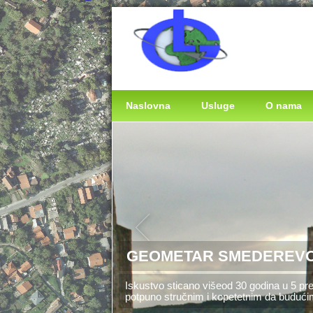
Naslovna
Usluge
O nama
GEOMETAR SMEDEREV
Iskustvo sticano višeod 30 godina u 5 pre
potpuno stručnim i kopetetnim da budući