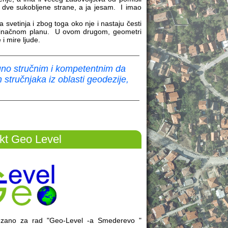
 dve sukobljene strane, a ja jesam. I imao
 svetinja i zbog toga oko nje i nastaju česti
edinačnom planu. U ovom drugom, geometri
 i mire ljude.
no stručnim i kompetentnim da
stručnjaka iz oblasti geodezije,
kt Geo Level
vezano za rad "Geo-Level -a Smederevo "