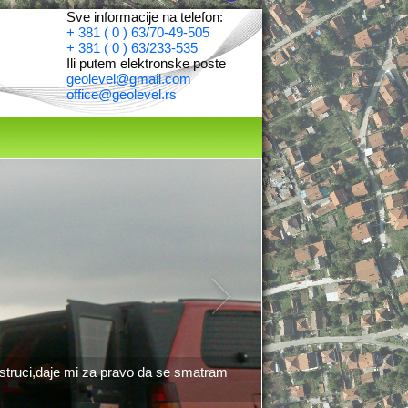
Sve informacije na telefon:
+ 381 ( 0 ) 63/70-49-505
+ 381 ( 0 ) 63/233-535
Ili putem elektronske poste
geolevel@gmail.com
office@geolevel.rs
j struci,daje mi za pravo da se smatram