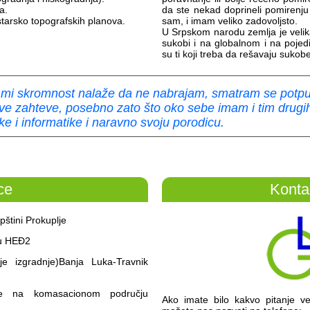
a.
da ste nekad doprineli pomirenju
astarsko topografskih planova.
sam, i imam veliko zadovoljsto.
U Srpskom narodu zemlja je velika
sukobi i na globalnom i na poj
su ti koji treba da rešavaju sukobe
 mi skromnost nalaže da ne nabrajam, smatram se potpu
e zahteve, posebno zato što oko sebe imam i tim drugih 
ke i informatike i naravno svoju porodicu.
ce
Konta
štini Prokuplje
ju HEĐ2
je izgradnje)Banja Luka-Travnik
že na komasacionom području
Ako imate bilo kakvo pitanje 