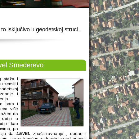
o isključivo u geodetskoj struci .
vel Smederevo
 staža i
 zemlji i
eodetskoj
znanje i
enja.
gde sam i
zeća više
 kažem da
 radio u
dio i kao
ovima, pa
aciju da
LEVEL
znači ravnanje , dodao i
enje, a ima li većeg zadovoljstva od pomisli