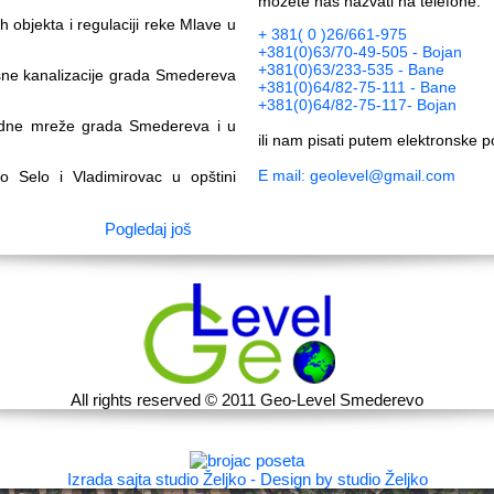
možete nas nazvati na telefone:
h objekta i regulaciji reke Mlave u
+ 381( 0 )26/661-975
+381(0)63/70-49-505 - Bojan
+381(0)63/233-535 - Bane
išne kanalizacije grada Smedereva
+381(0)64/82-75-111 - Bane
+381(0)64/82-75-117- Bojan
vodne mreže grada Smedereva i u
ili nam pisati putem elektronske p
E mail:
geolevel@gmail.com
o Selo i Vladimirovac u opštini
Pogledaj još
All rights reserved © 2011 Geo-Level Smederevo
Izrada sajta studio Željko
-
Design by studio Željko