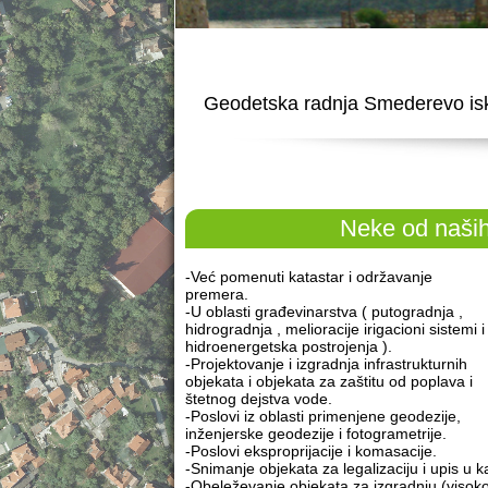
Geodetska radnja Smederevo iskust
Neke od naših
-Već pomenuti katastar i održavanje
premera.
-U oblasti građevinarstva ( putogradnja ,
hidrogradnja , melioracije irigacioni sistemi i
hidroenergetska postrojenja ).
-Projektovanje i izgradnja infrastrukturnih
objekata i objekata za zaštitu od poplava i
štetnog dejstva vode.
-Poslovi iz oblasti primenjene geodezije,
inženjerske geodezije i fotogrametrije.
-Poslovi eksproprijacije i komasacije.
-Snimanje objekata za legalizaciju i upis u k
-Obeleževanje objekata za izgradnju (visoko