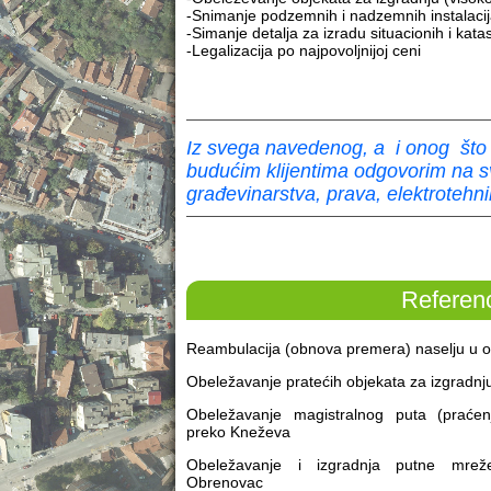
-Snimanje podzemnih i nadzemnih instalacij
-Simanje detalja za izradu situacionih i kat
-Legalizacija po najpovoljnijoj ceni
Iz svega navedenog, a i onog što
budućim klijentima odgovorim na sv
građevinarstva, prava, elektrotehni
Referen
Reambulacija (obnova premera) naselju u op
Obeležavanje pratećih objekata za izgradn
Obeležavanje magistralnog puta (praćen
preko Kneževa
Obeležavanje i izgradnja putne mre
Obrenovac