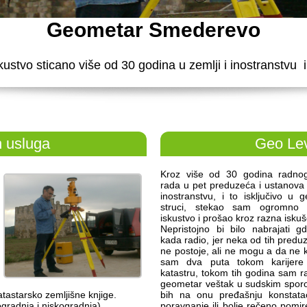
Geometar Smederevo
vo sticano više od 30 godina u zemlji i inostranstvu i t
 usluga
Geo Le
Kroz više od 30 godina radnog
rada u pet preduzeća i ustanova u
inostranstvu, i to isključivo u g
struci, stekao sam ogromno 
iskustvo i prošao kroz razna iskuš
Nepristojno bi bilo nabrajati 
kada radio, jer neka od tih predu
ne postoje, ali ne mogu a da ne
sam dva puta tokom karijere
katastru, tokom tih godina sam ra
geometar veštak u sudskim spor
atastarsko zemljišne knjige.
bih na onu pređašnju konstat
gradnja i niskogradnja).
poravnanje ili bolje rečeno pomir